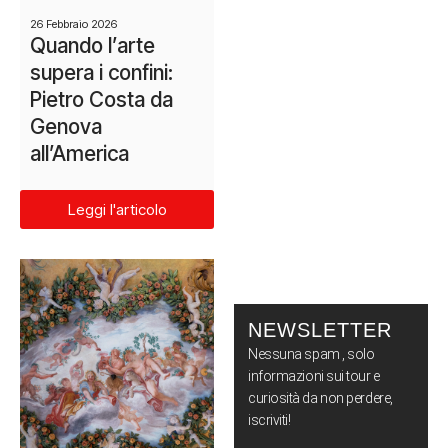
26 Febbraio 2026
Quando l’arte
supera i confini:
Pietro Costa da
Genova
all’America
I
Leggi l'articolo
TOUR
NEWSLETTER
Nessuna spam , solo
informazioni sui tour e
curiosità da non perdere,
iscriviti!