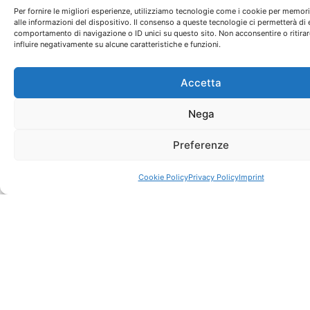
Per fornire le migliori esperienze, utilizziamo tecnologie come i cookie per memor
alle informazioni del dispositivo. Il consenso a queste tecnologie ci permetterà di 
comportamento di navigazione o ID unici su questo sito. Non acconsentire o ritira
influire negativamente su alcune caratteristiche e funzioni.
22 Maggio 2024
Accetta
Genova mai vista:
vedilo il mondo
Nega
secondo
Preferenze
Sanguineti
Cookie Policy
Privacy Policy
Imprint
Leggi l'articolo