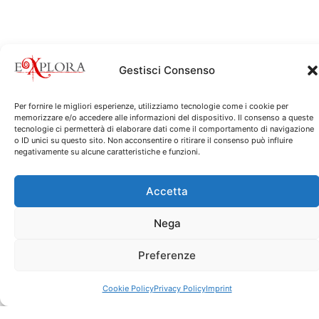
Gestisci Consenso
Genova non si visita.
Per fornire le migliori esperienze, utilizziamo tecnologie come i cookie per
Si vive
memorizzare e/o accedere alle informazioni del dispositivo. Il consenso a queste
tecnologie ci permetterà di elaborare dati come il comportamento di navigazione
o ID unici su questo sito. Non acconsentire o ritirare il consenso può influire
e si scopre.
negativamente su alcune caratteristiche e funzioni.
Explora propone un nuovo modo per vivere
Accetta
esperienze uniche ed emozionanti.
Nega
Un modo originale e innovativo di scoprire il
patrimonio culturale.
Preferenze
L’arte e la storia diventano interessanti, curiose e
divertenti!
Cookie Policy
Privacy Policy
Imprint
Racconti affascinanti e misteriosi sveleranno la