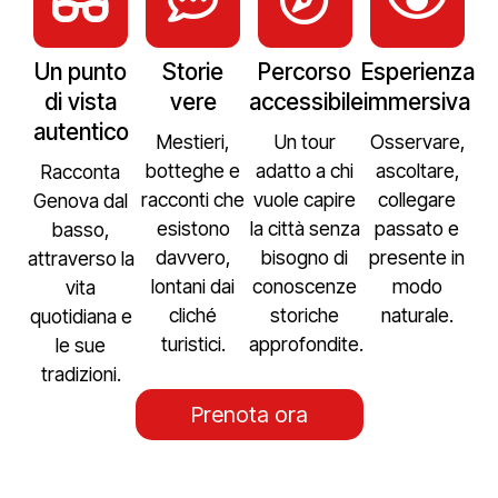
Un punto
Storie
Percorso
Esperienza
di vista
vere
accessibile
immersiva
autentico
Mestieri,
Un tour
Osservare,
botteghe e
adatto a chi
ascoltare,
Racconta
racconti che
vuole capire
collegare
Genova dal
esistono
la città senza
passato e
basso,
davvero,
bisogno di
presente in
attraverso la
lontani dai
conoscenze
modo
vita
cliché
storiche
naturale.
quotidiana e
turistici.
approfondite.
le sue
tradizioni.
Prenota ora