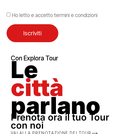
Ho letto e accetto termini e condizioni
Iscriviti
Con Explora Tour
Le
città
parlano
Prenota ora il tuo Tour
con noi
VAI ALLA PRENOTAZIONE DEI TOUR⟶