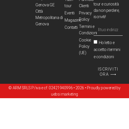
tour e curiosità
Genova GE
tour
Clienti
da non perdere,
Città
Eventi
Privacy
iscriviti!
Metropolitana di
Policy
Magazine
Genova
Termini e
Contatti
Condizioni
Cookie
Ho letto e
Policy
accetto i termini
(UE)
e condizioni
ISCRIVITI
ORA ⟶
© ARM SRLS P/iva e cf: 02421940996 • 2026 • Proudly powered by
uebsi marketing