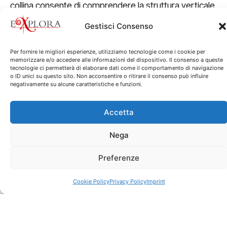
collina consente di comprendere la struttura verticale
della città. Tuttavia, non si tratta solo di panorama: è
Gestisci Consenso
un modo per leggere Genova nella sua interezza.
In questo modo, la
visita guidata nel centro di
Per fornire le migliori esperienze, utilizziamo tecnologie come i cookie per
memorizzare e/o accedere alle informazioni del dispositivo. Il consenso a queste
Genova alla Basilica di Carignano
diventa
tecnologie ci permetterà di elaborare dati come il comportamento di navigazione
o ID unici su questo sito. Non acconsentire o ritirare il consenso può influire
un’occasione per unire arte, paesaggio e storia.
negativamente su alcune caratteristiche e funzioni.
Infine, partecipare a questo
tour alla Basilica di
Carignano nel centro di Genova
significa vivere
Accetta
un’esperienza esclusiva e coinvolgente. Non solo si
Nega
esplora un capolavoro rinascimentale, ma si ammira
anche uno dei più suggestivi belvedere della città.
Preferenze
Per questo motivo, il percorso è ideale per
Cookie Policy
Privacy Policy
Imprint
appassionati di arte, fotografia e per chi desidera
scoprire Genova dall’alto, tra cielo e mare.