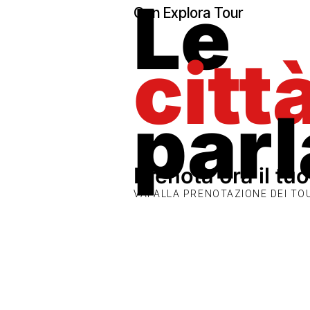
Le
Con Explora Tour
citt
par
Prenota ora il tu
VAI ALLA PRENOTAZIONE DEI T