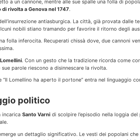
 petto a un cannone, mentre alle sue spalle una folla di popo
 di rivolta a Genova nel 1747
.
ell’insurrezione antiasburgica. La città, già provata dalle ten
ni nobili stiano tramando per favorire il ritorno degli aust
 folla inferocita. Recuperati chissà dove, due cannoni veng
ssima.
Lomellini
. Con un gesto che la tradizione ricorda come cor
e sue parole riescono a disinnescare la rivolta.
e “Il Lomellino ha aperto il portone” entra nel linguaggio c
ggio politico
a incarica
Santo Varni
di scolpire l’episodio nella loggia de
ale.
merge un dettaglio significativo. Le vesti dei popolani ch