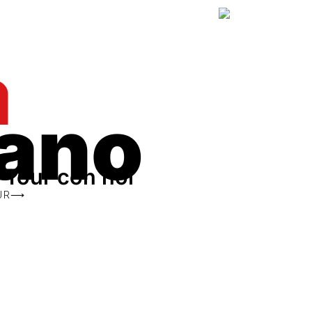
à
lano
o Tour con noi
OUR⟶