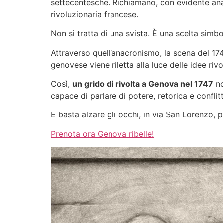
settecentesche. Richiamano, con evidente anacr
rivoluzionaria francese.
Non si tratta di una svista. È una scelta simbo
Attraverso quell’anacronismo, la scena del 174
genovese viene riletta alla luce delle idee riv
Così,
un grido di rivolta a Genova nel 1747
no
capace di parlare di potere, retorica e conflitti
E basta alzare gli occhi, in via San Lorenzo, 
Prenota ora Genova ribelle!