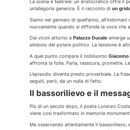
La scena è teatrale: un aristocratico offre il
un’allegoria generica. È il racconto di
un grido
Siamo nel gennaio di quell’anno, all’indomani d
nuovamente quando si diffonde la voce che alcu
Dai vicoli attorno a
Palazzo Ducale
emerge una
simbolo del potere politico. La tensione è alti
A quel punto compare il nobiluomo
Giacomo 
affronta la folla. Parla, rassicura, promette. L
L’episodio diventa presto proverbiale. La fras
seguiti, però, da un nulla di fatto.
Il bassorilievo e il messa
Più di un secolo dopo, il poeta Lorenzo Cost
viene così trasformato in memoria monument
Ma osservando attentamente il bassorilievo, e