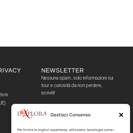
PRIVACY
NEWSLETTER
Nessuna spam , solo informazioni sui
tour e curiosità da non perdere,
iscriviti!
zioni
UE)
Gestisci Consenso
Ho letto e accetto i termini e
condizioni
Per fornire le migliori esperienze, utilizziamo tecnologie come i