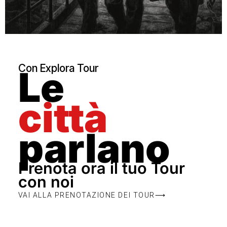
Con Explora Tour
Le
città
parlano
Prenota ora il tuo Tour
con noi
VAI ALLA PRENOTAZIONE DEI TOUR⟶