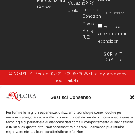
Metropolitana di
Policy
Magazine
Genova
Termini e
Contatti
Condizioni
Cookie
Ho letto e
Policy
accetto i termini
(UE)
e condizioni
ISCRIVITI
ORA ⟶
© ARM SRLS P/iva e cf: 02421940996 • 2026 • Proudly powered by
uebsi marketing
Gestisci Consenso
Per fornire le migliori esperienze, utilizziamo tecnologie come i cookie per
memorizzare e/o accedere alle informazioni del dispositivo. Il consenso a queste
tecnologie ci permetterà di elaborare dati come il comportamento di navigazione
o ID unici su questo sito. Non acconsentire o ritirare il consenso può influire
negativamente su alcune caratteristiche e funzioni.