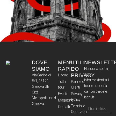
DOVE
MENU
UTILI
NEWSLETT
SIAMO
RAPIDO
E
Nessuna spam ,
solo
PRIVACY
Via Garibaldi,
Home
informazioni sui
8/1, 16124
Tutti i
Pannello
tour e curiosità
Genova GE
tour
Clienti
da non perdere,
Città
Eventi
Privacy
iscriviti!
Metropolitana di
Policy
Magazine
Genova
Termini e
Contatti
Condizioni