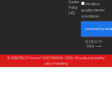
Cookie
Ho letto e
Policy
accetto i termini
(UE)
e condizioni
ISCRIVITI
ORA ⟶
© ARM SRLS P/iva e cf: 02421940996 • 2026 • Proudly powered by
uebsi marketing