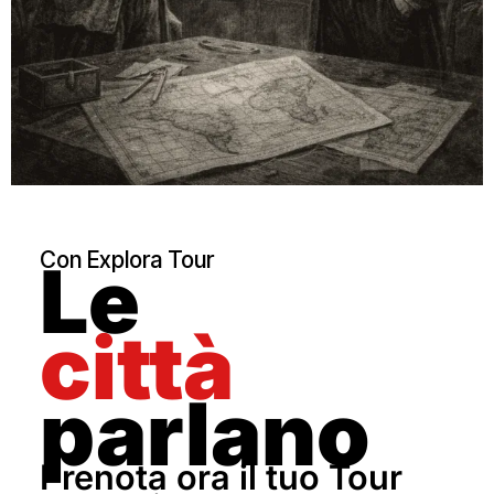
Con Explora Tour
Le
città
parlano
Prenota ora il tuo Tour