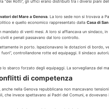
“dei Rotti”, gli uffici erano distribuiti tra i diversi piani de
vatori del Mare a Genova
. La loro sede non si trovava a P
 politico e quello economico rappresentato dalla
Casa di San
un mandato di venti mesi. A loro si affiancava un sindaco, i
 civili e penali passavano dal loro controllo.
rettamente in porto. Ispezionavano le dotazioni di bordo, ve
i fuori”, controllandone rotte ed equipaggi. Il sindaco autor
re lo sbarco forzato degli equipaggi. La sorveglianza del m
conflitti di competenza
 anche nella Genova repubblicana non mancavano tensioni
i, che invece spettavano ai Padri del Comuni, e dovevano i