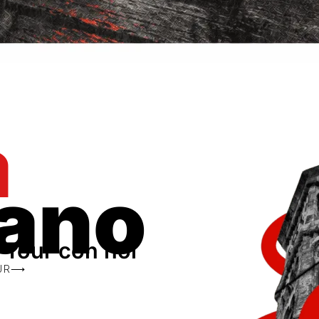
à
lano
o Tour con noi
OUR⟶