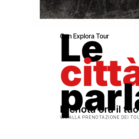
Le
Con Explora Tour
citt
par
Prenota ora il tu
VAI ALLA PRENOTAZIONE DEI T