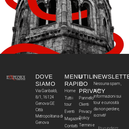
DOVE
MENU
UTILI
NEWSLETT
SIAMO
RAPIDO
E
Nessuna spam ,
solo
PRIVACY
Via Garibaldi,
Home
informazioni sui
8/1, 16124
Tutti i
Pannello
tour e curiosità
Genova GE
tour
Clienti
da non perdere,
Città
Eventi
Privacy
iscriviti!
Metropolitana di
Policy
Magazine
Genova
Termini e
Contatti