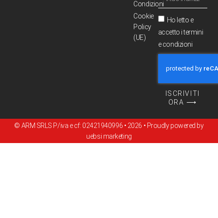
Condizioni
Cookie
Ho letto e
Policy
accetto i termini
(UE)
e condizioni
ISCRIVITI
ORA ⟶
© ARM SRLS P/iva e cf: 02421940996 • 2026 • Proudly powered by
uebsi marketing